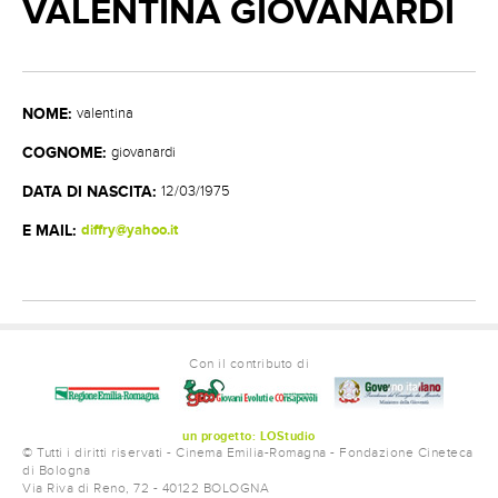
VALENTINA GIOVANARDI
REGISTI
SCENEGGIATORI
AUTORI DEL SOGGETTO
NOME:
valentina
CONTATTI
COGNOME:
giovanardi
DATA DI NASCITA:
12/03/1975
E MAIL:
diffry@yahoo.it
Con il contributo di
un progetto: LOStudio
© Tutti i diritti riservati - Cinema Emilia-Romagna - Fondazione Cineteca
di Bologna
Via Riva di Reno, 72 - 40122 BOLOGNA