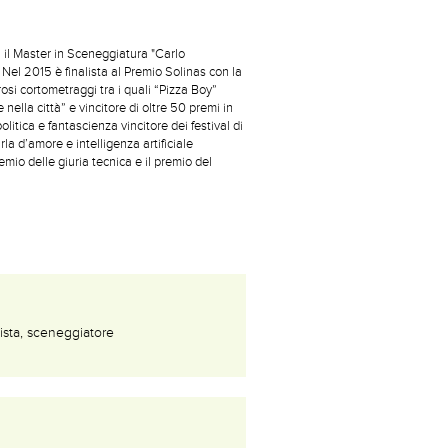
 il Master in Sceneggiatura "Carlo
Nel 2015 è finalista al Premio Solinas con la
osi cortometraggi tra i quali “Pizza Boy”
ella città” e vincitore di oltre 50 premi in
politica e fantascienza vincitore dei festival di
la d’amore e intelligenza artificiale
mio delle giuria tecnica e il premio del
ista, sceneggiatore