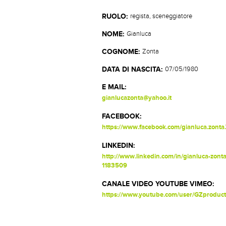
RUOLO:
regista, sceneggiatore
NOME:
Gianluca
COGNOME:
Zonta
DATA DI NASCITA:
07/05/1980
E MAIL:
gianlucazonta@yahoo.it
FACEBOOK:
https://www.facebook.com/gianluca.zonta.
LINKEDIN:
http://www.linkedin.com/in/gianluca-zonta
1183509
CANALE VIDEO YOUTUBE VIMEO:
https://www.youtube.com/user/GZproduc