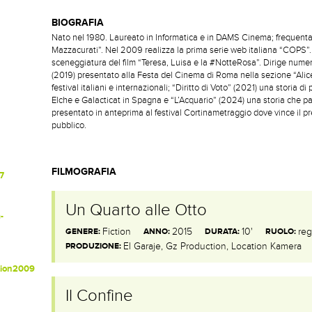
BIOGRAFIA
Nato nel 1980. Laureato in Informatica e in DAMS Cinema; frequenta
Mazzacurati”. Nel 2009 realizza la prima serie web italiana “COPS”. 
sceneggiatura del film “Teresa, Luisa e la #NotteRosa”. Dirige numer
(2019) presentato alla Festa del Cinema di Roma nella sezione “Alice n
festival italiani e internazionali; “Diritto di Voto” (2021) una storia di 
Elche e Galacticat in Spagna e “L’Acquario” (2024) una storia che par
presentato in anteprima al festival Cortinametraggio dove vince il pre
pubblico.
FILMOGRAFIA
7
Un Quarto alle Otto
-
Fiction
2015
10'
reg
GENERE:
ANNO:
DURATA:
RUOLO:
El Garaje, Gz Production, Location Kamera
PRODUZIONE:
tion2009
Il Confine