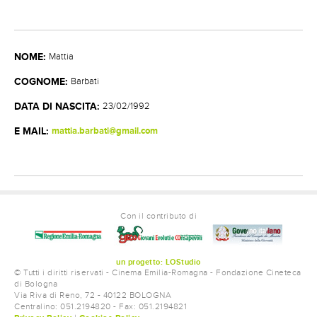
REGISTI
SCENEGGIATORI
AUTORI DEL SOGGETTO
NOME:
Mattia
CONTATTI
COGNOME:
Barbati
DATA DI NASCITA:
23/02/1992
E MAIL:
mattia.barbati@gmail.com
Con il contributo di
un progetto: LOStudio
© Tutti i diritti riservati - Cinema Emilia-Romagna - Fondazione Cineteca
di Bologna
Via Riva di Reno, 72 - 40122 BOLOGNA
Centralino: 051.2194820 - Fax: 051.2194821