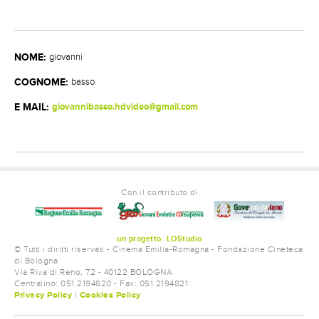
REGISTI
SCENEGGIATORI
AUTORI DEL SOGGETTO
NOME:
giovanni
CONTATTI
COGNOME:
basso
E MAIL:
giovannibasso.hdvideo@gmail.com
Con il contributo di
un progetto: LOStudio
© Tutti i diritti riservati - Cinema Emilia-Romagna - Fondazione Cineteca
di Bologna
Via Riva di Reno, 72 - 40122 BOLOGNA
Centralino: 051.2194820 - Fax: 051.2194821
Privacy Policy
|
Cookies Policy