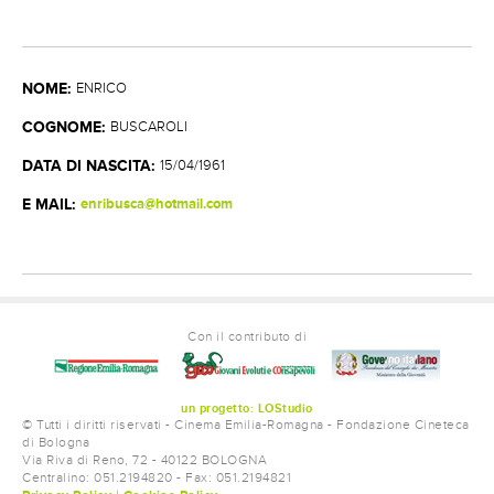
REGISTI
SCENEGGIATORI
AUTORI DEL SOGGETTO
NOME:
ENRICO
CONTATTI
COGNOME:
BUSCAROLI
DATA DI NASCITA:
15/04/1961
E MAIL:
enribusca@hotmail.com
Con il contributo di
un progetto: LOStudio
© Tutti i diritti riservati - Cinema Emilia-Romagna - Fondazione Cineteca
di Bologna
Via Riva di Reno, 72 - 40122 BOLOGNA
Centralino: 051.2194820 - Fax: 051.2194821